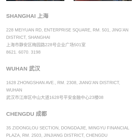
SHANGHAI 上海
228 MEIYUAN RD, ENTERPRISE SQUARE, RM. 501, JING'AN
DISTRICT, SHANGHAI
上海市静安区梅园路228号企业广场501室
8621. 6070. 3198
WUHAN 武汉
1628 ZHONGSHAN AVE., RM. 2308, JIANG'AN DISTRICT,
WUHAN
武汉市江岸区中山大道1628号平安金融中心23楼08
CHENGDU 成都
35 ZIDONGLOU SECTION, DONGDAJIE, MINGYU FINANCIAL
PLAZA, RM. 2503, JINJIANG DISTRICT, CHENGDU